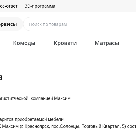
ос-ответ
3D-программа
ервисы
Поиск по товарам
Комоды
Кровати
Матрасы
а
огиститческой компанией Максим.
баритов приобретаемой мебели.
 Максим (г. Красноярск, пос.Солонцы, Торговый Квартал, 5) сос