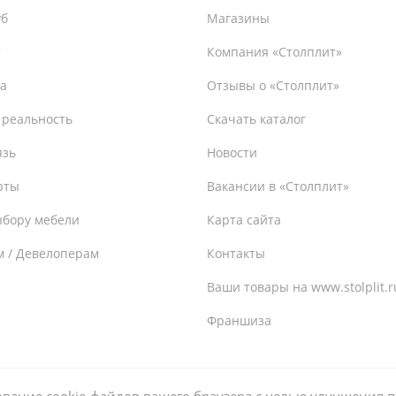
уб
Магазины
т
Компания «Столплит»
а
Отзывы о «Столплит»
 реальность
Скачать каталог
язь
Новости
рты
Вакансии в «Столплит»
ыбору мебели
Карта сайта
м / Девелоперам
Контакты
Ваши товары на www.stolplit.r
Франшиза