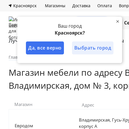
Красноярск
Магазины
Доставка
Оплата
Вопр
Каталог
С
Ваш город
Красноярск?
Лучшее решение
Кухни
Шкафы
Да, все верно
Выбрать город
Главная
Наши магазины
Магазины дилеров
Магазин мебели по адресу 
Владимирская, дом № 3, кор
Магазин
Адрес
Владимирская, Гусь-Хр
Евродом
корпус А