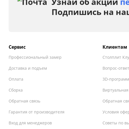
Узнай об акции
п
Подпишись на на
Сервис
Клиентам
Профессиональный замер
Столплит Кл
Доставка и подъем
Вопрос-отве
Оплата
3D-программ
Сборка
Виртуальная
Обратная связь
Обратная св
Гарантия от производителя
Условия офе
Вход для менеджеров
Советы по в