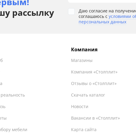
ервым!
шу рассылку
Даю согласие на получени
соглашаюсь с
условиями о
персональных данных
Компания
уб
Магазины
т
Компания «Столплит»
а
Отзывы о «Столплит»
 реальность
Скачать каталог
язь
Новости
рты
Вакансии в «Столплит»
ыбору мебели
Карта сайта